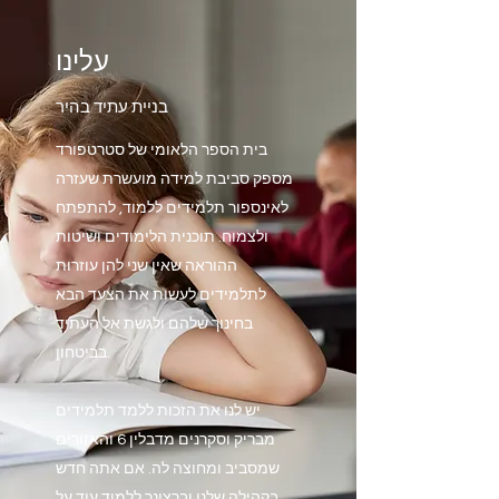
עלינו
בניית עתיד בהיר
בית הספר הלאומי של סטרטפורד
מספק סביבת למידה מועשרת שעזרה
לאינספור תלמידים ללמוד, להתפתח
ולצמוח. תוכנית הלימודים ושיטות
ההוראה שאין שני להן עוזרות
לתלמידים לעשות את הצעד הבא
בחינוך שלהם ולגשת אל העתיד
בביטחון.
יש לנו את הזכות ללמד תלמידים
מבריק וסקרנים מדבלין 6 והאזורים
שמסביב ומחוצה לה. אם אתה חדש
בקהילה שלנו וברצונך ללמוד עוד על